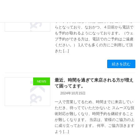
ウェブ予約が難しい方
NEWS
2024年10月16日
ウェブ予約が難しい方は電話予約が当日8:30か
らとなっており、なおかつ、４日前から電話で
も予約が取れるようになっております。（ウェ
ブ予約ができる方は、電話でのご予約はご遠慮
ください。） 1人でも多くの方にご利用して頂
きた […]
続きを読む
最近、時間を過ぎて来店される方が増え
NEWS
て困ってます。
2024年10月15日
一人で営業してるため、時間までに来店してい
ただき、待ってていただかないと スムーズな技
術対応が難しくなり、時間予約を継続すること
が難しくなります。 当店は、皆様のご協力の上
に成り立っております。 何卒、ご協力頂きます
よう […]