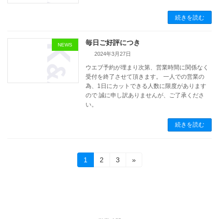
続きを読む
毎日ご好評につき
NEWS
2024年3月27日
ウエブ予約が埋まり次第、営業時間に関係なく
受付を終了させて頂きます。 一人での営業の
為、1日にカットできる人数に限度があります
ので 誠に申し訳ありませんが、ご了承くださ
い。
続きを読む
投
固
固
固
1
2
3
»
定
定
定
稿
ペ
ペ
ペ
ー
ー
ー
の
ジ
ジ
ジ
ペ