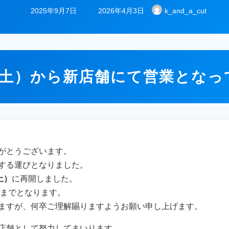
最
2025年9月7日
2026年4月3日
k_and_a_cut
終
更
新
日
（土）から新店舗にて営業とな
時
:
がとうございます。
する運びとなりました。
土）
に再開しました。
までとなります。
ますが、何卒ご理解賜りますようお願い申し上げます。
店舗として努力してまいります。