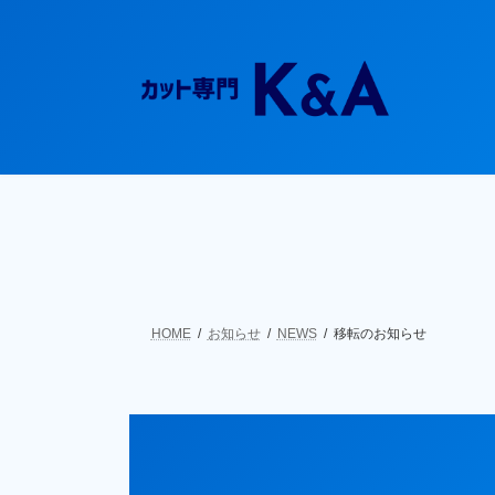
コ
ナ
ン
ビ
テ
ゲ
ン
ー
ツ
シ
へ
ョ
ス
ン
キ
に
ッ
移
プ
動
HOME
お知らせ
NEWS
移転のお知らせ